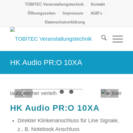
TOBITEC Veranstaltungstechnik
Kontakt
Öffnungszeiten
Impressum
AGB’s
Datenschutzerklärung
HK Audio PR:O 10XA
HK Audio PR:O 10 XA
Lautsprecher aktiv
1
2
3
HK Audio PR:O 10XA
Direkter Klinkenanschluss für Line Signale,
z.. B. Notebook Anschluss